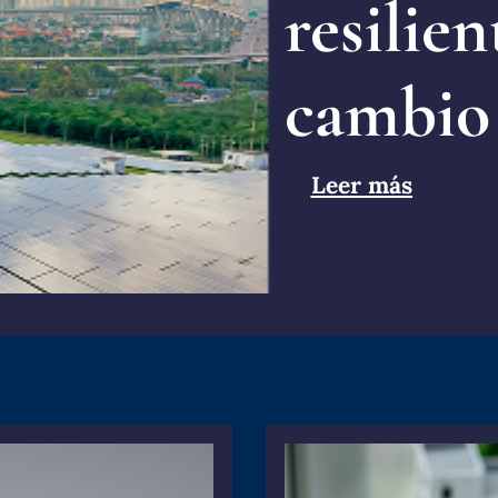
resilien
cambio 
Leer más