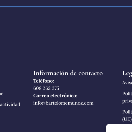
Información de contacto
Leg
Teléfono:
Avis
608 262 375
me
Polí
Correo electrónico:
priv
info@bartolomemunoz.com
 actividad
Polí
(UE)
Acce