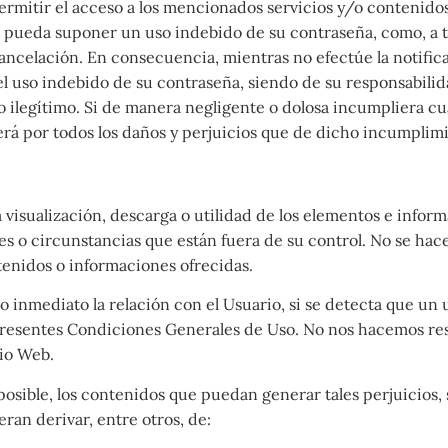
rmitir el acceso a los mencionados servicios y/o contenidos
e pueda suponer un uso indebido de su contraseña, como, a tí
cancelación. En consecuencia, mientras no efectúe la notific
 uso indebido de su contraseña, siendo de su responsabilidad
 ilegítimo. Si de manera negligente o dolosa incumpliera cua
á por todos los daños y perjuicios que de dicho incumplimi
ta visualización, descarga o utilidad de los elementos e inf
es o circunstancias que están fuera de su control. No se hac
enidos o informaciones ofrecidas.
o inmediato la relación con el Usuario, si se detecta que un
s presentes Condiciones Generales de Uso. No nos hacemos res
cio Web.
osible, los contenidos que puedan generar tales perjuicios, 
ran derivar, entre otros, de: