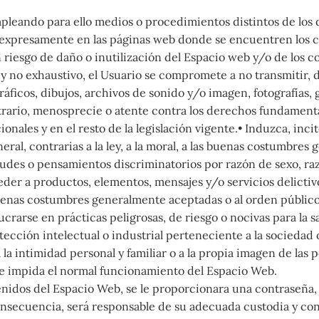
leando para ello medios o procedimientos distintos de los q
o expresamente en las páginas web donde se encuentren los c
riesgo de daño o inutilización del Espacio web y/o de los c
o y no exhaustivo, el Usuario se compromete a no transmitir, 
áficos, dibujos, archivos de sonido y/o imagen, fotografías, 
trario, menosprecie o atente contra los derechos fundamenta
onales y en el resto de la legislación vigente.• Induzca, inc
neral, contrarias a la ley, a la moral, a las buenas costumbre
udes o pensamientos discriminatorios por razón de sexo, raza
der a productos, elementos, mensajes y/o servicios delictivos
as buenas costumbres generalmente aceptadas o al orden públi
ucrarse en prácticas peligrosas, de riesgo o nocivas para la s
tección intelectual o industrial perteneciente a la sociedad 
a la intimidad personal y familiar o a la propia imagen de las
ue impida el normal funcionamiento del Espacio Web.
enidos del Espacio Web, se le proporcionara una contraseña, 
secuencia, será responsable de su adecuada custodia y con